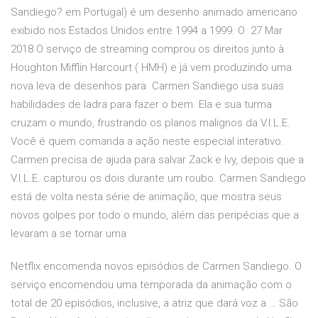
Sandiego? em Portugal) é um desenho animado americano
exibido nos Estados Unidos entre 1994 a 1999. O 27 Mar
2018 O serviço de streaming comprou os direitos junto à
Houghton Mifflin Harcourt ( HMH) e já vem produzindo uma
nova leva de desenhos para Carmen Sandiego usa suas
habilidades de ladra para fazer o bem. Ela e sua turma
cruzam o mundo, frustrando os planos malignos da V.I.L.E.
Você é quem comanda a ação neste especial interativo.
Carmen precisa de ajuda para salvar Zack e Ivy, depois que a
V.I.L.E. capturou os dois durante um roubo. Carmen Sandiego
está de volta nesta série de animação, que mostra seus
novos golpes por todo o mundo, além das peripécias que a
levaram a se tornar uma
Netflix encomenda novos episódios de Carmen Sandiego. O
serviço encomendou uma temporada da animação com o
total de 20 episódios, inclusive, a atriz que dará voz a … São