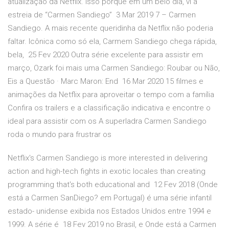
atualização da Netflix. Isso porque em um belo dia, vi a
estreia de “Carmen Sandiego” 3 Mar 2019 7 – Carmen
Sandiego. A mais recente queridinha da Netflix não poderia
faltar. Icônica como só ela, Carmem Sandiego chega rápida,
bela, 25 Fev 2020 Outra série excelente para assistir em
março, Ozark foi mais uma Carmen Sandiego: Roubar ou Não,
Eis a Questão · Marc Maron: End 16 Mar 2020 15 filmes e
animações da Netflix para aproveitar o tempo com a família
Confira os trailers e a classificação indicativa e encontre o
ideal para assistir com os A superladra Carmen Sandiego
roda o mundo para frustrar os
Netflix's Carmen Sandiego is more interested in delivering
action and high-tech fights in exotic locales than creating
programming that's both educational and 12 Fev 2018 (Onde
está a Carmen SanDiego? em Portugal) é uma série infantil
estado- unidense exibida nos Estados Unidos entre 1994 e
1999. A série é 18 Fev 2019 no Brasil, e Onde está a Carmen