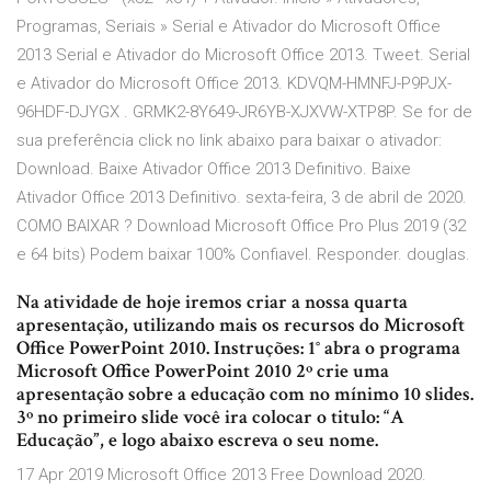
Programas, Seriais » Serial e Ativador do Microsoft Office
2013 Serial e Ativador do Microsoft Office 2013. Tweet. Serial
e Ativador do Microsoft Office 2013. KDVQM-HMNFJ-P9PJX-
96HDF-DJYGX . GRMK2-8Y649-JR6YB-XJXVW-XTP8P. Se for de
sua preferência click no link abaixo para baixar o ativador:
Download. Baixe Ativador Office 2013 Definitivo. Baixe
Ativador Office 2013 Definitivo. sexta-feira, 3 de abril de 2020.
COMO BAIXAR ? Download Microsoft Office Pro Plus 2019 (32
e 64 bits) Podem baixar 100% Confiavel. Responder. douglas.
Na atividade de hoje iremos criar a nossa quarta
apresentação, utilizando mais os recursos do Microsoft
Office PowerPoint 2010. Instruções: 1° abra o programa
Microsoft Office PowerPoint 2010 2º crie uma
apresentação sobre a educação com no mínimo 10 slides.
3º no primeiro slide você ira colocar o titulo: “A
Educação”, e logo abaixo escreva o seu nome.
17 Apr 2019 Microsoft Office 2013 Free Download 2020.