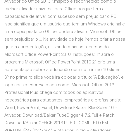
Ativador do Office 2013 Kmspico é reconhecido como o
melhor ativador universal para Office porque tem a
capacidade de ativar com sucesso sem prejudicar o PC.
Isso significa que um usuário que tem um Windows original e
uma cópia pirata do Office, poderá ativar o Microsoft Office
sem prejudicar o … Na atividade de hoje iremos criar a nossa
quarta apresentação, utilizando mais os recursos do
Microsoft Office PowerPoint 2010. Instruções: 1° abra o
programa Microsoft Office PowerPoint 2010 2º crie uma
apresentação sobre a educação com no mínimo 10 slides.
3º no primeiro slide você ira colocar o titulo: “A Educação”, e
logo abaixo escreva o seu nome. Microsoft Office 2013
Professional Plus chega com todos os aplicativos
necessários para estudantes, empresários e profissionais:
Word, PowerPoint, Excel, Download/Baixar BlueSoleil 10 +
Ativador. Download/Baixar TubeDigger 4.7.2 Full + Patch.
Download/Baixar OFFICE 2013 PT-BR - COMPLETO EM
PORTUGUÊS - (x32 - x64) + Ativador. Inicio » Ativadores,