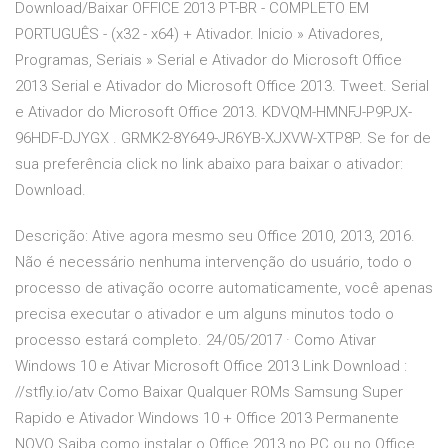
Download/Baixar OFFICE 2013 PT-BR - COMPLETO EM
PORTUGUÊS - (x32 - x64) + Ativador. Inicio » Ativadores,
Programas, Seriais » Serial e Ativador do Microsoft Office
2013 Serial e Ativador do Microsoft Office 2013. Tweet. Serial
e Ativador do Microsoft Office 2013. KDVQM-HMNFJ-P9PJX-
96HDF-DJYGX . GRMK2-8Y649-JR6YB-XJXVW-XTP8P. Se for de
sua preferência click no link abaixo para baixar o ativador:
Download.
Descrição: Ative agora mesmo seu Office 2010, 2013, 2016.
Não é necessário nenhuma intervenção do usuário, todo o
processo de ativação ocorre automaticamente, você apenas
precisa executar o ativador e um alguns minutos todo o
processo estará completo. 24/05/2017 · Como Ativar
Windows 10 e Ativar Microsoft Office 2013 Link Download :
//stfly.io/atv Como Baixar Qualquer ROMs Samsung Super
Rapido e Ativador Windows 10 + Office 2013 Permanente
NOVO Saiba como instalar o Office 2013 no PC ou no Office