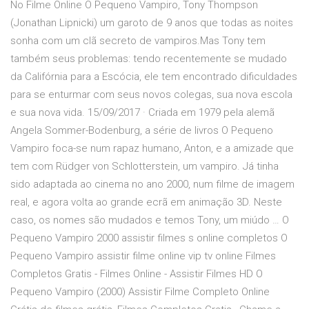
No Filme Online O Pequeno Vampiro, Tony Thompson
(Jonathan Lipnicki) um garoto de 9 anos que todas as noites
sonha com um clã secreto de vampiros.Mas Tony tem
também seus problemas: tendo recentemente se mudado
da Califórnia para a Escócia, ele tem encontrado dificuldades
para se enturmar com seus novos colegas, sua nova escola
e sua nova vida. 15/09/2017 · Criada em 1979 pela alemã
Angela Sommer-Bodenburg, a série de livros O Pequeno
Vampiro foca-se num rapaz humano, Anton, e a amizade que
tem com Rüdger von Schlotterstein, um vampiro. Já tinha
sido adaptada ao cinema no ano 2000, num filme de imagem
real, e agora volta ao grande ecrã em animação 3D. Neste
caso, os nomes são mudados e temos Tony, um miúdo … O
Pequeno Vampiro 2000 assistir filmes s online completos O
Pequeno Vampiro assistir filme online vip tv online Filmes
Completos Gratis - Filmes Online - Assistir Filmes HD O
Pequeno Vampiro (2000) Assistir Filme Completo Online