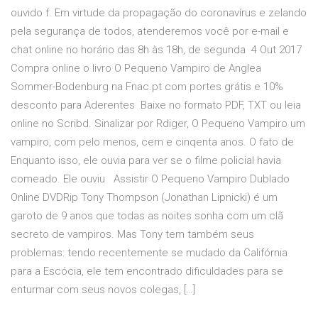
ouvido f. Em virtude da propagação do coronavírus e zelando
pela segurança de todos, atenderemos você por e-mail e
chat online no horário das 8h às 18h, de segunda 4 Out 2017
Compra online o livro O Pequeno Vampiro de Anglea
Sommer-Bodenburg na Fnac.pt com portes grátis e 10%
desconto para Aderentes Baixe no formato PDF, TXT ou leia
online no Scribd. Sinalizar por Rdiger, O Pequeno Vampiro um
vampiro, com pelo menos, cem e cinqenta anos. O fato de
Enquanto isso, ele ouvia para ver se o filme policial havia
comeado. Ele ouviu Assistir O Pequeno Vampiro Dublado
Online DVDRip Tony Thompson (Jonathan Lipnicki) é um
garoto de 9 anos que todas as noites sonha com um clã
secreto de vampiros. Mas Tony tem também seus
problemas: tendo recentemente se mudado da Califórnia
para a Escócia, ele tem encontrado dificuldades para se
enturmar com seus novos colegas, […]