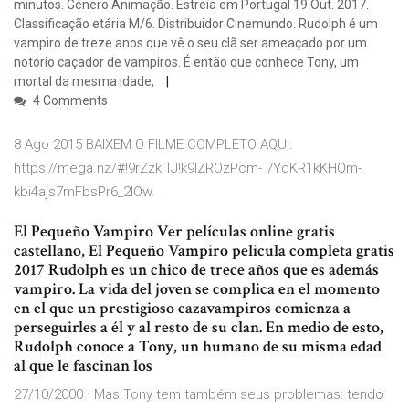
minutos. Género Animação. Estreia em Portugal 19 Out. 2017.
Classificação etária M/6. Distribuidor Cinemundo. Rudolph é um
vampiro de treze anos que vê o seu clã ser ameaçado por um
notório caçador de vampiros. É então que conhece Tony, um
mortal da mesma idade,
4 Comments
8 Ago 2015 BAIXEM O FILME COMPLETO AQUI:
https://mega.nz/#!9rZzkITJ!k9lZROzPcm- 7YdKR1kKHQm-
kbi4ajs7mFbsPr6_2lOw.
El Pequeño Vampiro Ver películas online gratis
castellano, El Pequeño Vampiro pelicula completa gratis
2017 Rudolph es un chico de trece años que es además
vampiro. La vida del joven se complica en el momento
en el que un prestigioso cazavampiros comienza a
perseguirles a él y al resto de su clan. En medio de esto,
Rudolph conoce a Tony, un humano de su misma edad
al que le fascinan los
27/10/2000 · Mas Tony tem também seus problemas: tendo